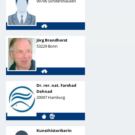
99706
Sondershausen
Jörg Brandhorst
53229
Bonn
Dr. rer. nat.
Farshad
Dehnad
20097
Hamburg
Kunsthistorikerin