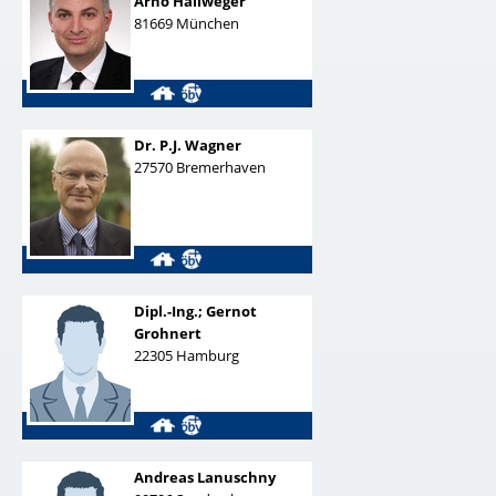
Arno Hallweger
81669
München
Dr.
P.J. Wagner
27570
Bremerhaven
Dipl.-Ing.;
Gernot
Grohnert
22305
Hamburg
Andreas Lanuschny